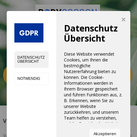
×
Datenschutz
Übersicht
Diese Website verwendet
DATENSCHUTZ
Cookies, um Ihnen die
ÜBERSICHT
bestmögliche
Kategorien
Nutzererfahrung bieten zu
0
können. Die Cookie-
NOTWENDIG
Informationen werden in
Ihrem Browser gespeichert
und führen Funktionen aus, z.
B. Erkennen, wenn Sie zu
unserer Website
zurückkehren, und unserem
Team helfen zu verstehen,
Vacuslim48
welche Bereiche der Website
Sie am interessantesten und
Akzeptieren
nützlichsten finden.
Vacuslim48, die Vakuum-Vakuum-Technik, um schnell Gewicht zu