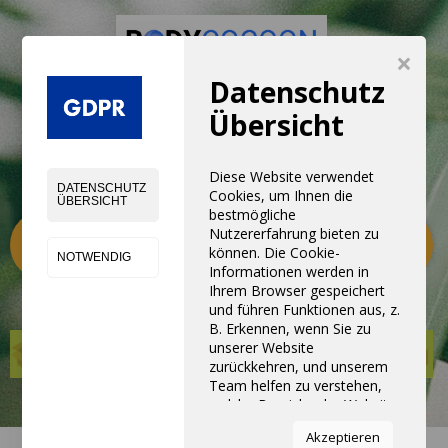
×
Datenschutz
NEUE ERFAHRUNG MIT NEUE
Übersicht
PRODUKTEN,
GERÄTEN, UND SERVICE
Diese Website verwendet
DATENSCHUTZ
Cookies, um Ihnen die
ÜBERSICHT
bestmögliche
Kategorien
Nutzererfahrung bieten zu
0
können. Die Cookie-
NOTWENDIG
Informationen werden in
Ihrem Browser gespeichert
und führen Funktionen aus, z.
B. Erkennen, wenn Sie zu
unserer Website
zurückkehren, und unserem
Team helfen zu verstehen,
welche Bereiche der Website
Sie am interessantesten und
Akzeptieren
nützlichsten finden.