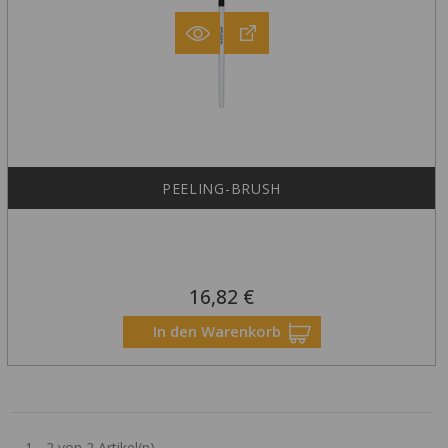
PEELING-BRUSH
16,82 €
Preis
In den Warenkorb
1 - 2 von 2 Artikel(n)