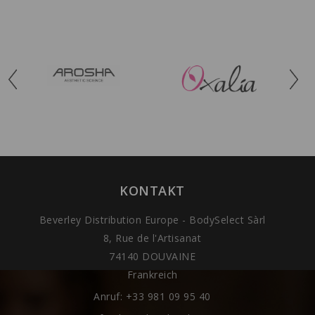
KONTAKT
Beverley Distribution Europe - BodySelect Sàrl
8, Rue de l'Artisanat
74140 DOUVAINE
Frankreich
Anruf:
+33 981 09 95 40