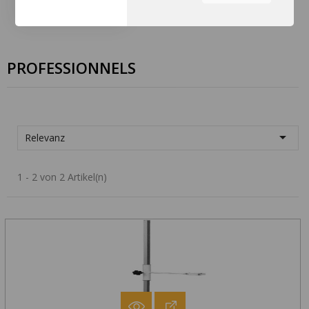
Sie können durch die
Navigation auf die
Registerkarten auf der linken
Seite alle Ihre Cookie-
PROFESSIONNELS
Einstellungen anzupassen.

Relevanz
1 - 2 von 2 Artikel(n)