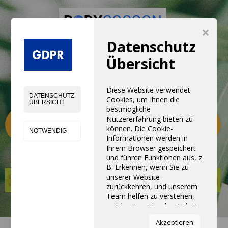
×
Datenschutz
NEUE ERFAHRUNG MIT NEUE
Übersicht
PRODUKTEN,
GERÄTEN, UND SERVICE
Diese Website verwendet
DATENSCHUTZ
Cookies, um Ihnen die
ÜBERSICHT
bestmögliche
Kategorien
Nutzererfahrung bieten zu
0
können. Die Cookie-
NOTWENDIG
Informationen werden in
Ihrem Browser gespeichert
und führen Funktionen aus, z.
B. Erkennen, wenn Sie zu
unserer Website
zurückkehren, und unserem
Team helfen zu verstehen,
welche Bereiche der Website
Sie am interessantesten und
Akzeptieren
nützlichsten finden.