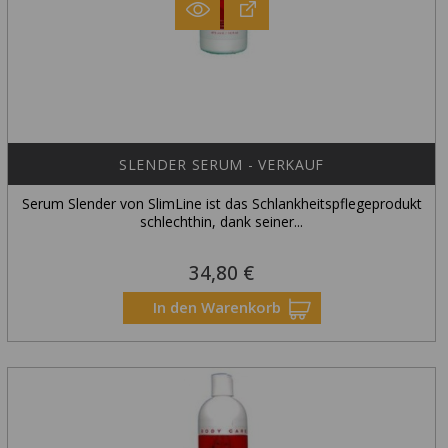
SLENDER SERUM - VERKAUF
Serum Slender von SlimLine ist das Schlankheitspflegeprodukt
schlechthin, dank seiner...
34,80 €
Preis
In den Warenkorb