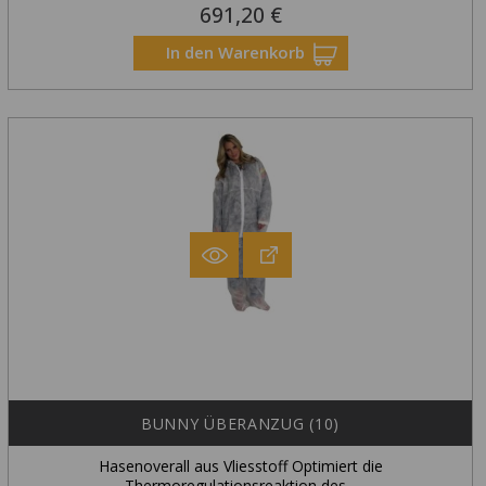
691,20 €
Preis
In den Warenkorb
BUNNY ÜBERANZUG (10)
Hasenoverall aus Vliesstoff Optimiert die
Thermoregulationsreaktion des...