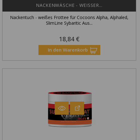
NACKENWÄSCHE - WEISSER...
Nackentuch - weißes Frottee für Cocoons Alpha, Alphaled,
SlimLine Sybaritic Aus...
18,84 €
Preis
In den Warenkorb