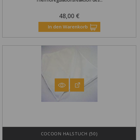
48,00 €
Preis
Nur Online Erhältlich
In den Warenkorb
COCOON HALSTUCH (50)