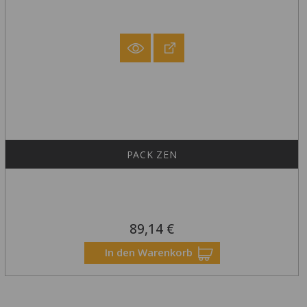
PACK ZEN
89,14 €
Preis
In den Warenkorb