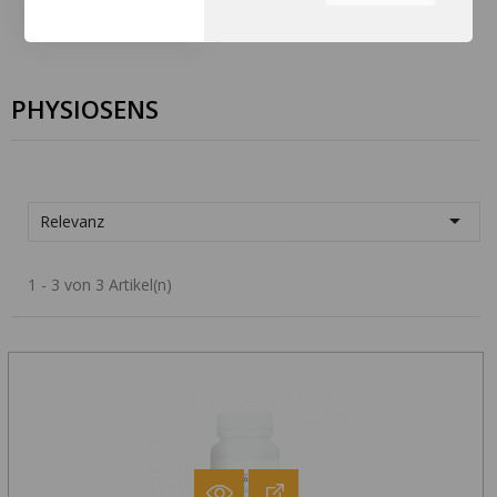
Sie können durch die
Navigation auf die
Registerkarten auf der linken
Seite alle Ihre Cookie-
PHYSIOSENS
Einstellungen anzupassen.

Relevanz
1 - 3 von 3 Artikel(n)