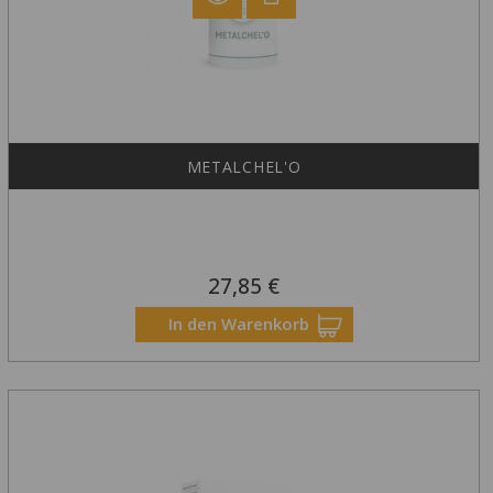
METALCHEL'O
27,85 €
Preis
In den Warenkorb