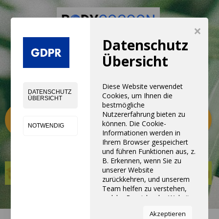
×
Datenschutz
NEUE ERFAHRUNG MIT NEUE
Übersicht
PRODUKTEN,
GERÄTEN, UND SERVICE
Diese Website verwendet
DATENSCHUTZ
Cookies, um Ihnen die
ÜBERSICHT
bestmögliche
Kategorien
Nutzererfahrung bieten zu
0
können. Die Cookie-
NOTWENDIG
Informationen werden in
Ihrem Browser gespeichert
und führen Funktionen aus, z.
B. Erkennen, wenn Sie zu
unserer Website
zurückkehren, und unserem
Team helfen zu verstehen,
welche Bereiche der Website
Sie am interessantesten und
Akzeptieren
nützlichsten finden.