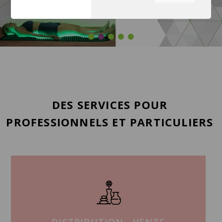
équipe à comprendre les
sections du site que vous
trouvez les plus
intéressantes et utiles.
Vous pouvez régler tous vos
paramètres de cookies en
naviguant sur les onglets sur
le côté gauche.
DES SERVICES POUR
PROFESSIONNELS ET PARTICULIERS