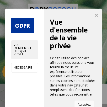
×
Vue
d'ensemble
de la vie
privée
VUE
D'ENSEMBLE
DE LA VIE
PRIVÉE
Ce site utilise des cookies
afin que nous puissions vous
fournir la meilleure
NÉCESSAIRE
Catégories
0
expérience utilisateur
possible. Les informations
sur les cookies sont stockées
dans votre navigateur et
remplissent des fonctions
telles que vous reconnaître
lorsque vous revenez sur
notre site Web et aider notre
Acceptez