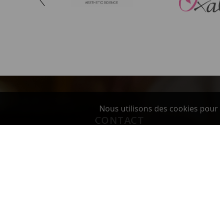
Nous utilisons des cookies pour 
CONTACT
Beverley Distribution Europe - BodySelect
Sàrl
8, Rue de l'Artisanat
74140 DOUVAINE
France
Téléphone:
+33 981 09 95 40