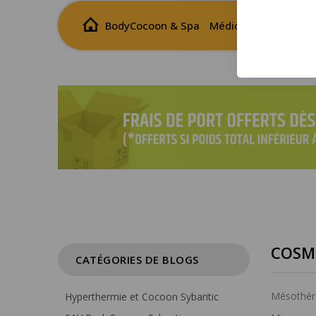
BodyCocoon & Spa
Médical
Wellness
COSM
CATÉGORIES DE BLOGS
Mésothér
Hyperthermie et Cocoon Sybaritic