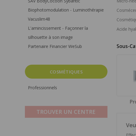
SAV BodyCocoon Sybaritic
Micro-nee
Biophotomodulation - Luminothérapie
Cosméceut
Vacuslim48
Cosmétiqu
L'amincissement - Façonner la
Acide hya
silhouette à son image
Sous-Ca
Partenaire Financier WeSub
COSMÉTIQUES
Professionnels
Pr
TROUVER UN CENTRE
Veu
Effe