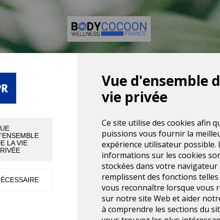
Vue d'ensemble d
UNE EXPÉRIENCE N
vie privée
UITS, ÉQUIPEMEN
Ce site utilise des cookies afin 
VUE
puissions vous fournir la meille
'ENSEMBLE
expérience utilisateur possible. 
E LA VIE
RIVÉE
informations sur les cookies so
stockées dans votre navigateur 
remplissent des fonctions telles
ÉCESSAIRE
vous reconnaître lorsque vous 
sur notre site Web et aider not
à comprendre les sections du si
vous trouvez les plus intéressan