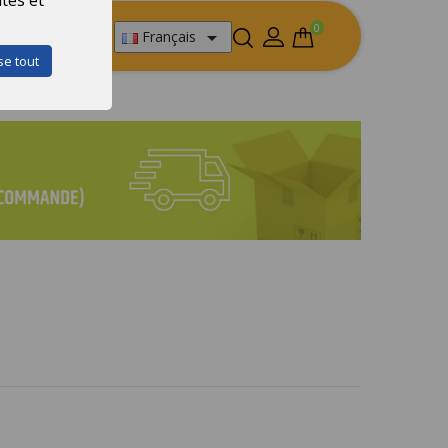
0

Français
se tout
uant sur