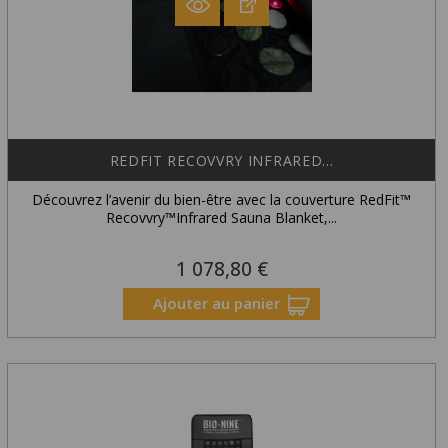
REDFIT RECOVVRY INFRARED...
Découvrez l’avenir du bien-être avec la couverture RedFit™
Recovvry™Infrared Sauna Blanket,...
1 078,80 €
Prix
Ajouter au panier