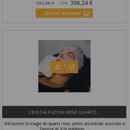
306,24 €
Prix
Prix
382,80 €
-20%
habituel
Ajouter au panier
CRYSTALFUZION ROSE QUARTZ...
Découvrez la magie du quartz rose, pierre ancestrale associée à
l’amour et à la guérison. ...