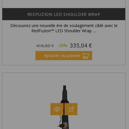
REDFUZION LED SHOULDER WRAP
Découvrez une nouvelle ère de soulagement ciblé avec le
RedFuzion™ LED Shoulder Wrap. ...
335,04 €
Prix
Prix
418,80 €
-20%
habituel
Ajouter au panier