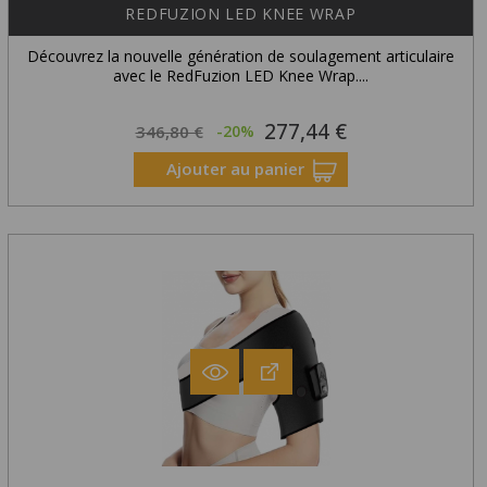
REDFUZION LED KNEE WRAP
Découvrez la nouvelle génération de soulagement articulaire
avec le RedFuzion LED Knee Wrap....
277,44 €
Prix
Prix
346,80 €
-20%
habituel
Ajouter au panier