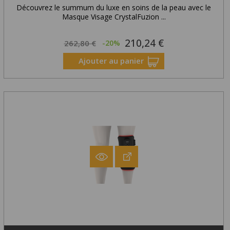
Découvrez le summum du luxe en soins de la peau avec le
Masque Visage CrystalFuzion ...
210,24 €
Prix
Prix
262,80 €
-20%
habituel
Ajouter au panier