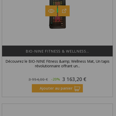
BIO-NINE FITNESS & WELLNESS...
Découvrez le BIO-NINE Fitness &amp; Wellness Mat, Un tapis
révolutionnaire offrant un...
3 163,20 €
Prix
Prix
3 954,00 €
-20%
habituel
Ajouter au panier