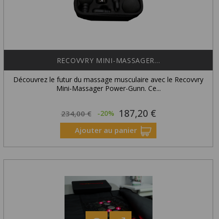
RECOVVRY MINI-MASSAGER...
Découvrez le futur du massage musculaire avec le Recovvry
Mini-Massager Power-Gunn. Ce...
187,20 €
Prix
Prix
234,00 €
-20%
habituel
Ajouter au panier