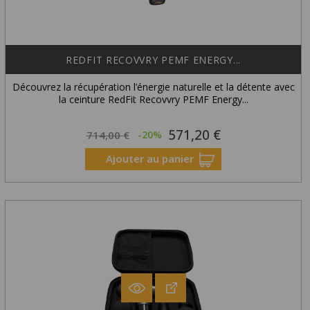
REDFIT RECOVVRY PEMF ENERGY...
Découvrez la récupération l’énergie naturelle et la détente avec
la ceinture RedFit Recovvry PEMF Energy...
571,20 €
Prix
Prix
714,00 €
-20%
habituel
Ajouter au panier