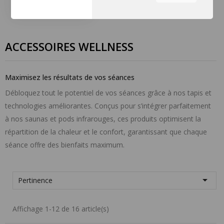
équipe à comprendre les
sections du site que vous
trouvez les plus
intéressantes et utiles.
ACCESSOIRES WELLNESS
Vous pouvez régler tous vos
paramètres de cookies en
naviguant sur les onglets sur
Maximisez les résultats de vos séances
le côté gauche.
Débloquez tout le potentiel de vos séances grâce à nos tapis et
technologies améliorantes. Conçus pour s’intégrer parfaitement
à nos saunas et pods infrarouges, ces produits optimisent la
répartition de la chaleur et le confort, garantissant que chaque
séance offre des bienfaits maximum.

Pertinence
Affichage 1-12 de 16 article(s)