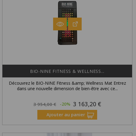
BIO-NINE FITNESS & WELLNESS...
Découvrez le BIO-NINE Fitness &amp; Wellness Mat Entrez
dans une nouvelle dimension de bien-être avec ce...
3 163,20 €
Prix
Prix
3 954,00 €
-20%
habituel
Ajouter au panier