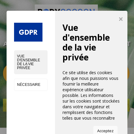
×
Vue
VIVEZ UNE EXPÉRIENCE NOUVELLE
d'ensemble
AVEC NOS PRODUITS, ÉQUIPEMENTS ET
de la vie
SERVICES
privée
VUE
D'ENSEMBLE
DE LA VIE
PRIVÉE
Catégories
0
Ce site utilise des cookies
afin que nous puissions vous
fournir la meilleure
NÉCESSAIRE
expérience utilisateur
possible. Les informations
sur les cookies sont stockées
dans votre navigateur et
remplissent des fonctions
telles que vous reconnaître
lorsque vous revenez sur
notre site Web et aider notre
Acceptez