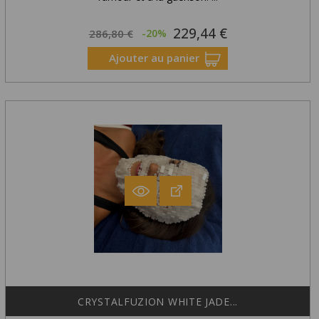
229,44 €
Prix
Prix
286,80 €
-20%
habituel
Ajouter au panier
CRYSTALFUZION WHITE JADE...