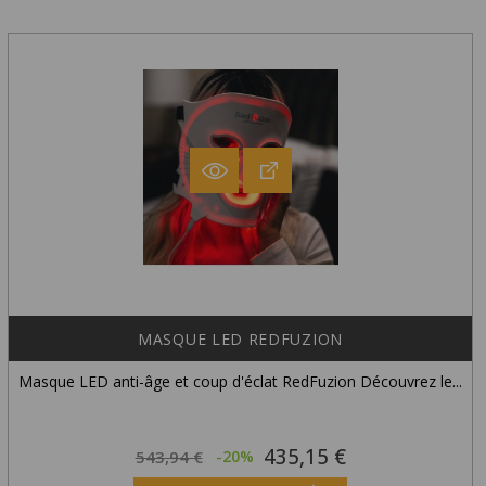
MASQUE LED REDFUZION
Masque LED anti-âge et coup d'éclat RedFuzion Découvrez le...
435,15 €
Prix
Prix
543,94 €
-20%
habituel