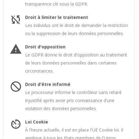
transparence clé sous la GDPR.
sync_disabled
Droit à limiter le traitement
Les individus ont le droit de demander la restriction
ou la suppression de leurs données personnelles.
warning
Droit d'opposition
Le GDPR donne le droit d'opposition au traitement
de leurs données personnelles dans certaines
circonstances.
not_interested
Droit d'être informé
Le processeur informe le contrôleur sans retard
injustifié après avoir pris connaissance d'une
violation des données personnelles.
av_timer
Loi Cookie
À l'heure actuelle, il est en place l'UE Cookie loi. Il
applique à tous les Etats membres de l'Union