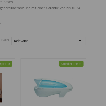
er leasen
 generalüberholt und mit einer Garantie von bis zu 24
.
t nach:

Relevanz
rpreis!
Sonderpreis!