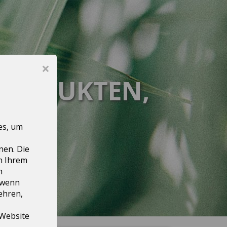
×
PRODUKTEN,
ICE
es, um
nen. Die
n Ihrem
n
 wenn
ehren,
 Website