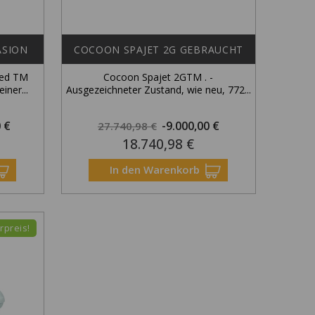
ASION
COCOON SPAJET 2G GEBRAUCHT
led TM
Cocoon Spajet 2GTM . -
iner...
Ausgezeichneter Zustand, wie neu, 772...
Preis
Regulärer
Preis
0 €
-9.000,00 €
27.740,98 €
18.740,98 €
Preis
rhältlich
In den Warenkorb
rpreis!