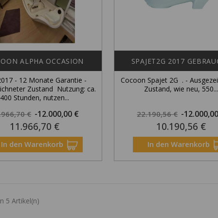
OON ALPHA OCCASION
SPAJET2G 2017 GEBRA
2017 - 12 Monate Garantie -
Cocoon Spajet 2G . - Ausgeze
ichneter Zustand Nutzung: ca.
Zustand, wie neu, 550..
400 Stunden, nutzen...
gulärer
Preis
Regulärer
-12.000,00 €
-12.000,0
.966,70 €
22.190,56 €
11.966,70 €
10.190,56 €
eis
Preis
In den Warenkorb
In den Warenkorb
n 5 Artikel(n)