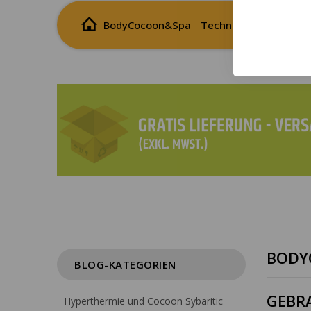
BodyCocoon&Spa
Technologies Médical
BODY
BLOG-KATEGORIEN
GEBR
Hyperthermie und Cocoon Sybaritic