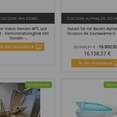
COCOON IRH-DEMO
COCOON ALPHALED OCC
ater Kokon Hamam 48°C und
Nutzen Sie mit diesem Alpha
ot - Demonstrationsgerät 600
Occasion die Saunawärme in e
Stunden -...
Regulärer
In den Warenkorb
-16.800,0
32.958,37 €
16.158,37 €
Preis
Nur Online E
In den Warenkorb
Sonderpreis!
Sonde