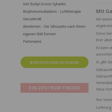
SAV BodyCocoon Sybaritic
Mit Ga
Biophotomodulation - Lichttherapie
Vacuslim48
Wir biete
angebote
Abnehmen - Die Silhouette nach ihrem
Diese Ge
eigenen Bild formen
ihrer alt
Partenaires
Es kann 
aussortie
Es gibt d
BODYCOCOON OCCASION
Gebrauch
Gebrauch
Generalü
EIN ZENTRUM FINDEN
Neue Vor
Ihre Vort
Lieferung 