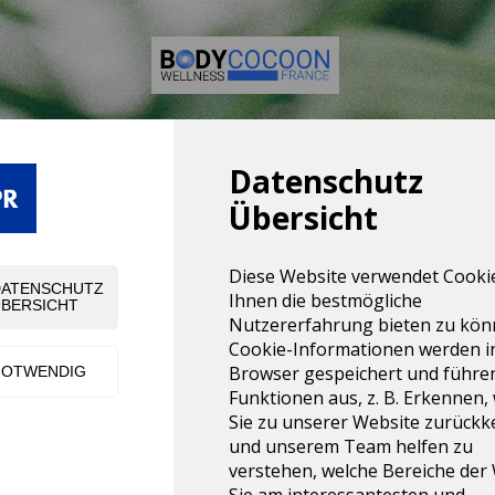
Datenschutz
HRUNG MIT NEUE 
Übersicht
RÄTEN, UND SERV
Diese Website verwendet Cooki
DATENSCHUTZ
Ihnen die bestmögliche
BERSICHT
Nutzererfahrung bieten zu kön
Cookie-Informationen werden i
Browser gespeichert und führe
NOTWENDIG
Funktionen aus, z. B. Erkennen,
Sie zu unserer Website zurückk
und unserem Team helfen zu
verstehen, welche Bereiche der
Sie am interessantesten und