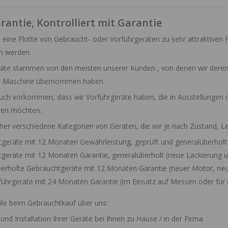
rantie, Kontrolliert mit Garantie
n eine Flotte von Gebraucht- oder Vorführgeräten zu sehr attraktiven P
n werden.
räte
stammen von den meisten unserer Kunden
, von denen wir dere
en Maschine übernommen haben.
auch vorkommen, dass wir
Vorführgeräte
haben, die in Ausstellungen 
ren möchten.
aher
verschiedene Kategorien
von Geräten, die wir je nach Zustand, Le
tgeräte
mit 12 Monaten Gewährleistung, geprüft und generalüberholt
tgeräte mit
12 Monaten Garantie,
generalüberholt
(neue Lackierung u
berholte Gebrauchtgeräte
mit 12 Monaten Garantie
(neuer Motor, neu
führgeräte
mit 24 Monaten Garantie
(im Einsatz auf Messen oder für 
eile beim Gebrauchtkauf über uns:
und Installation
Ihrer Geräte bei Ihnen zu Hause / in der Firma