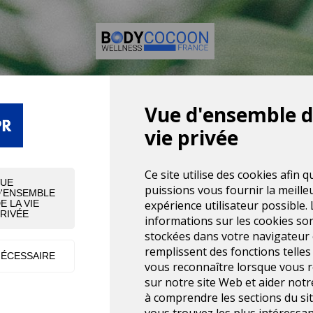
Vue d'ensemble d
UNE EXPÉRIENCE N
vie privée
UITS, ÉQUIPEMEN
Ce site utilise des cookies afin 
VUE
puissions vous fournir la meille
'ENSEMBLE
expérience utilisateur possible. 
E LA VIE
RIVÉE
informations sur les cookies so
stockées dans votre navigateur 
remplissent des fonctions telles
ÉCESSAIRE
vous reconnaître lorsque vous 
sur notre site Web et aider not
à comprendre les sections du si
vous trouvez les plus intéressan