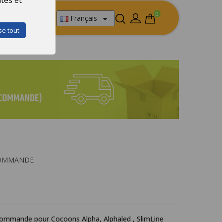
0

Français
se tout
uant sur
COMMANDE
commande pour Cocoons Alpha, Alphaled , SlimLine