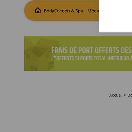
BodyCocoon & Spa
Médical
Wellness
Accueil
Bo