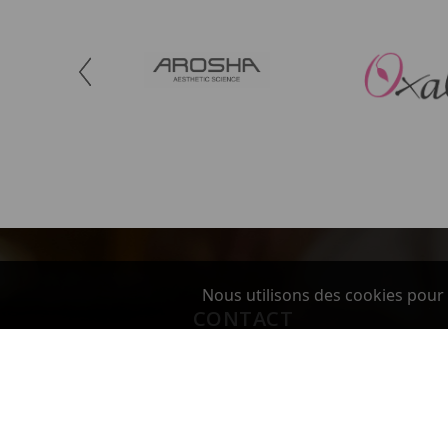
Nous utilisons des cookies pour 
CONTACT
Beverley Distribution Europe - BodySelect
Sàrl
8, Rue de l'Artisanat
74140 DOUVAINE